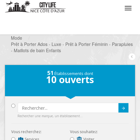
/
Que voulez vous faire ?
/
Chercher un commerce
/
Mode
/
Prêt à Porter Ados - Luxe - Prêt à Porter Féminin - Parapluies
- Maillots de bain Enfants
51
Établissements dont
10
ouverts
Submit
Rechercher une marque, un établissement...
Vous recherchez:
Vous souhaitez:
Services
Visiter