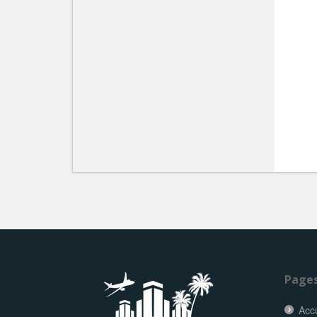
Page
Accu