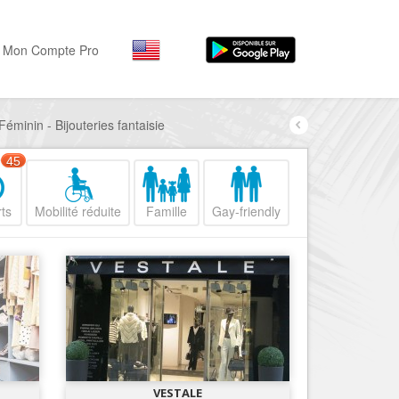
Mon Compte Pro
Féminin - Bijouteries fantaisie
Par activité
Par quartiers
Nice Promenade des Angl
Séjourner
45
Hôtels, ...
Nice Promenade du Paillo
ts
Mobilité réduite
Famille
Gay-friendly
Visiter
Nice le Port
Musées, ...
Nice le Vieux Nice
Sortir
Nice le Coeur de Ville
Restaurants, ...
Nice les Collines Niçoises
Commerces
Mode, ...
Nice le petit Marais Niçois
Loisirs
Nice la plaine du Var
VESTALE
Plages, sports, ...