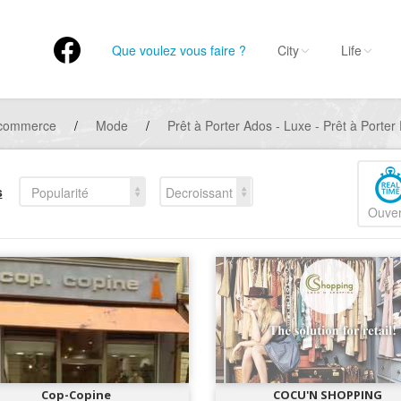
Que voulez vous faire ?
City
Life
 commerce
/
Mode
/
Prêt à Porter Ados - Luxe - Prêt à Porter 
s
Popularité
Decroissant
Ouver
Cop-Copine
COCU'N SHOPPING