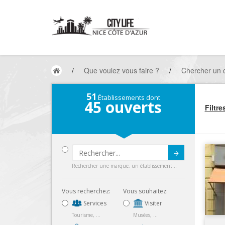
/
Que voulez vous faire ?
/
Chercher un
51
Établissements dont
45
ouverts
Filtre
Submit
Rechercher une marque, un établissement...
Vous recherchez:
Vous souhaitez:
Services
Visiter
Tourisme, ...
Musées, ...