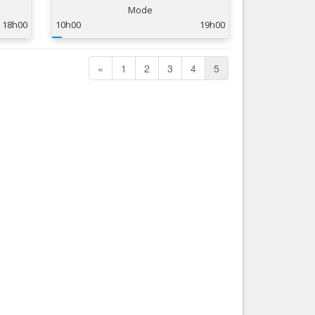
Mode
Nice le Carré d’Or
Services
18h00
10h00
19h00
Nice Aéroport
Tourisme, ...
«
1
2
3
4
5