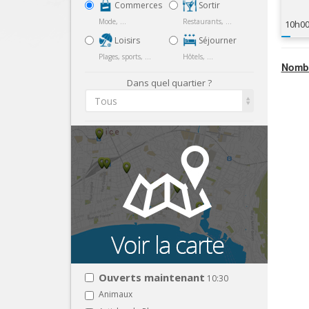
Commerces
Sortir
Mode, ...
Restaurants, ...
10h0
Loisirs
Séjourner
Plages, sports, ...
Hôtels, ...
Nombr
Dans quel quartier ?
Tous
Ouverts maintenant
10:30
Animaux