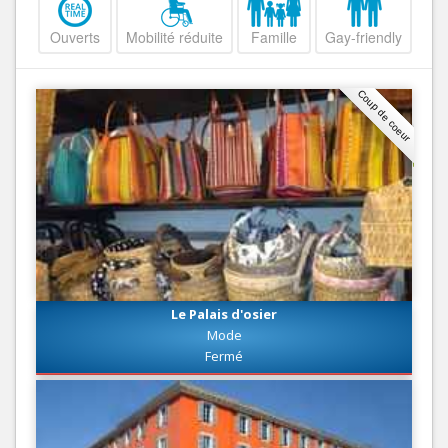
Ouverts
Mobilité réduite
Famille
Gay-friendly
Coup de coeur
Le Palais d'osier
Mode
Fermé