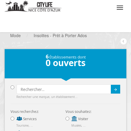
/
Que voulez vous faire ?
/
Chercher un commerce
/
Mode
/
Insolites - Prêt à Porter Ados
6
Établissements dont
0
ouverts
Submit
Rechercher une marque, un établissement...
Vous recherchez:
Vous souhaitez:
Services
Visiter
Tourisme, ...
Musées, ...