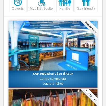
Ouverts
Mobilité réduite
Famille
Gay-friendly
Coup de coeur
CAP 3000 Nice Côte d'Azur
Centre commercial
Ouvre à 10h00
Coup de coeur