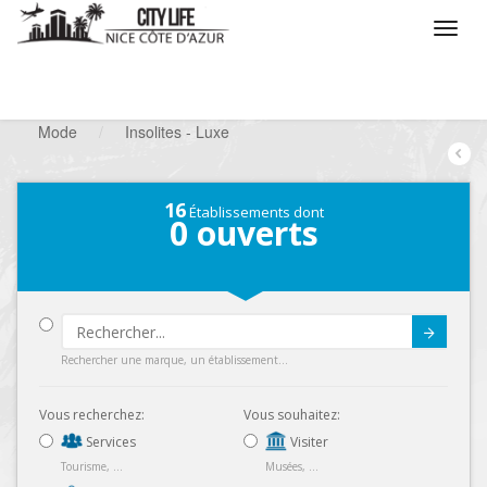
/
Que voulez vous faire ?
/
Chercher un commerce
/
Mode
/
Insolites - Luxe
16
Établissements dont
0
ouverts
Submit
Rechercher une marque, un établissement...
Vous recherchez:
Vous souhaitez:
Services
Visiter
Tourisme, ...
Musées, ...