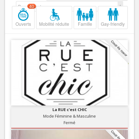
Decroissant
40
Ouverts
Mobilité réduite
Famille
Gay-friendly
Coup de coeur
La RUE c'est CHIC
Mode Féminine & Masculine
Fermé
Coup de coeur