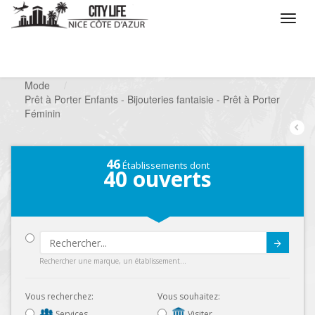
/
Que voulez vous faire ?
/
Chercher un commerce
/
Mode
/
Prêt à Porter Enfants - Bijouteries fantaisie - Prêt à Porter
Féminin
46
Établissements dont
40
ouverts
Submit
Rechercher une marque, un établissement...
Vous recherchez:
Vous souhaitez:
Services
Visiter