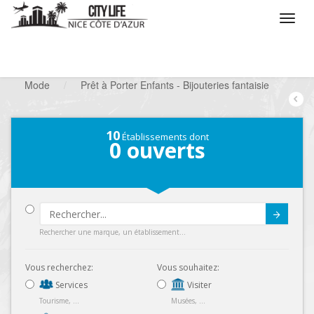
/
Que voulez vous faire ?
/
Chercher un commerce
/
Mode
/
Prêt à Porter Enfants - Bijouteries fantaisie
10
Établissements dont
0
ouverts
Submit
Rechercher une marque, un établissement...
Vous recherchez:
Vous souhaitez:
Services
Visiter
Tourisme, ...
Musées, ...