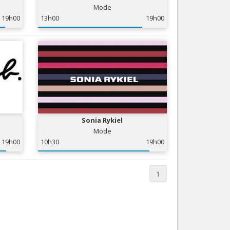
Mode
Nice le Carré d’Or
Services
19h00
13h00
19h00
Nice Aéroport
Tourisme, ...
Sonia Rykiel
Mode
19h00
10h30
19h00
1