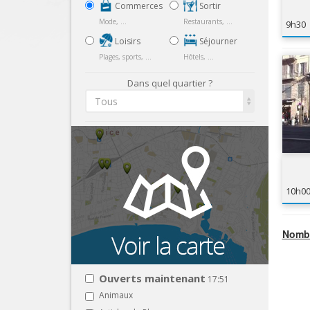
Commerces
Sortir
Mode, ...
Restaurants, ...
9h30
Loisirs
Séjourner
Plages, sports, ...
Hôtels, ...
Dans quel quartier ?
Tous
10h0
Nombr
Ouverts maintenant
17:51
Animaux