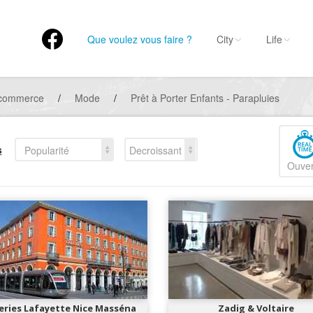
Que voulez vous faire ?
City
Life
 commerce
/
Mode
/
Prêt à Porter Enfants - Parapluies
s
Popularité
Decroissant
Ouver
eries Lafayette Nice Masséna
Zadig & Voltaire