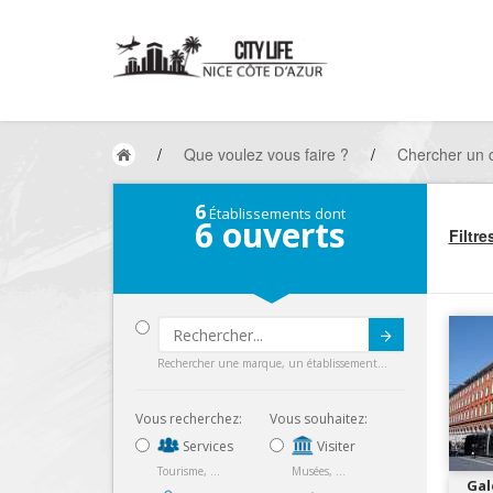
/
Que voulez vous faire ?
/
Chercher un
6
Établissements dont
6
ouverts
Filtre
Submit
Rechercher une marque, un établissement...
Vous recherchez:
Vous souhaitez:
Services
Visiter
Tourisme, ...
Musées, ...
Gal