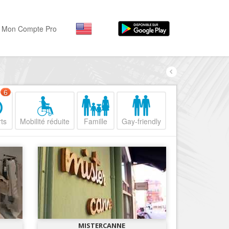
Mon Compte Pro
Par activité
Par quartiers
Nice Promenade des Angl
Séjourner
6
Hôtels, ...
Nice Promenade du Paillo
ts
Mobilité réduite
Famille
Gay-friendly
Visiter
Nice le Port
Musées, ...
Nice le Vieux Nice
Sortir
Nice le Coeur de Ville
Restaurants, ...
Nice les Collines Niçoises
Commerces
Mode, ...
Nice le petit Marais Niçois
Loisirs
Nice la plaine du Var
MISTERCANNE
Plages, sports, ...