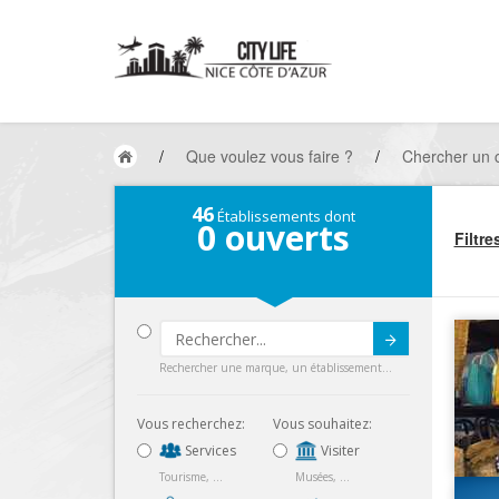
/
Que voulez vous faire ?
/
Chercher un
46
Établissements dont
0
ouverts
Filtre
Submit
Rechercher une marque, un établissement...
Vous recherchez:
Vous souhaitez:
Services
Visiter
Tourisme, ...
Musées, ...