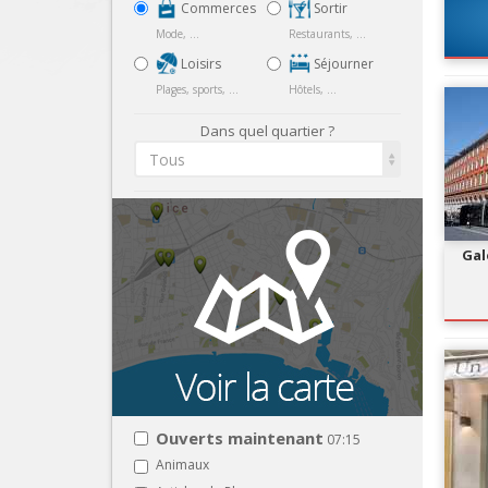
Commerces
Sortir
Mode, ...
Restaurants, ...
Loisirs
Séjourner
Plages, sports, ...
Hôtels, ...
Dans quel quartier ?
Tous
Gal
Ouverts maintenant
07:15
Animaux