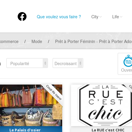
Que voulez vous faire ?
City
Life
 commerce
/
Mode
/
Prêt à Porter Féminin - Prêt à Porter Ados
s
Popularité
Decroissant
Ouver
Coup de coeur
Co
Le Palais d'osier
La RUE c'est CHIC