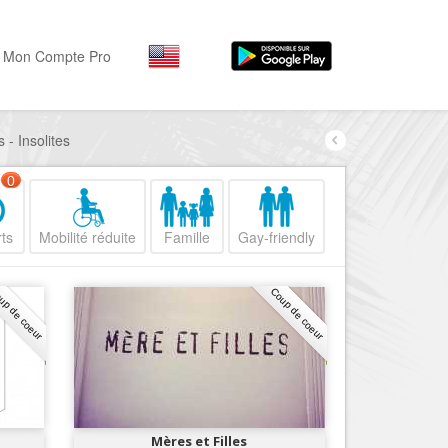
Mon Compte Pro
 - Insolites
Par activité
Par quartiers
Nice Promenade des Angl
Séjourner
0
Hôtels, ...
Nice Promenade du Paillo
ts
Mobilité réduite
Famille
Gay-friendly
Visiter
Nice le Port
Musées, ...
Nice le Vieux Nice
up de coeur
Coup de coeur
Sortir
Nice le Coeur de Ville
Restaurants, ...
Nice les Collines Niçoises
Commerces
Mode, ...
Nice le petit Marais Niçois
Loisirs
Nice la plaine du Var
Mères et Filles
Plages, sports, ...