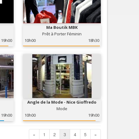
Ma Boutik MBK
Prêt à Porter Féminin
19h00
10h00
18h30
Angle de la Mode - Nice Gioffredo
Mode
19h00
10h00
19h00
«
1
2
3
4
5
»