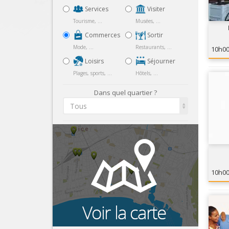
Services
Visiter
Tourisme, ...
Musées, ...
Commerces
Sortir
Mode, ...
Restaurants, ...
10h0
Loisirs
Séjourner
Plages, sports, ...
Hôtels, ...
Dans quel quartier ?
Tous
10h0