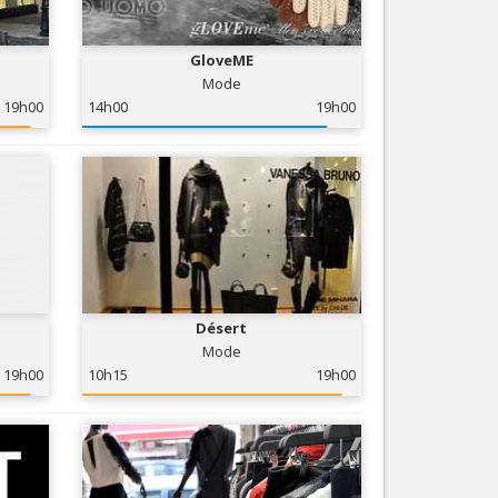
Nice le Carré d’Or
Services
Nice Aéroport
GloveME
Tourisme, ...
Mode
19h00
14h00
19h00
Désert
Mode
19h00
10h15
19h00