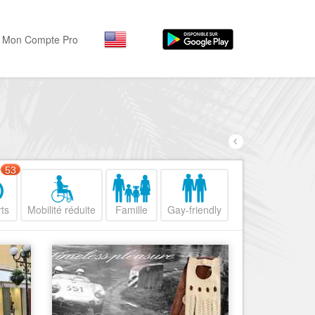
Mon Compte Pro
Par activité
Par quartiers
Nice Promenade des Angl
Séjourner
Hôtels, ...
Nice Promenade du Paillo
Visiter
53
Nice le Port
Musées, ...
Nice le Vieux Nice
ts
Mobilité réduite
Famille
Gay-friendly
Sortir
Nice le Coeur de Ville
Restaurants, ...
Nice les Collines Niçoises
Commerces
Mode, ...
Nice le petit Marais Niçois
Loisirs
Nice la plaine du Var
Plages, sports, ...