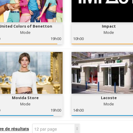
United Colors of Benetton
Impact
Mode
Mode
0
19h00
10h00
Movida Store
Lacoste
Mode
Mode
0
19h00
14h00
e de résultats
12 par page