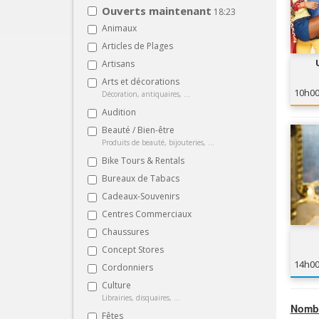
Ouverts maintenant
18:23
Animaux
Articles de Plages
Artisans
Arts et décorations
10h0
Décoration, antiquaires, ...
Audition
Beauté / Bien-être
Produits de beauté, bijouteries, ...
Bike Tours & Rentals
Bureaux de Tabacs
Cadeaux-Souvenirs
Centres Commerciaux
Chaussures
Concept Stores
14h0
Cordonniers
Culture
Librairies, disquaires, ...
Nombr
Fêtes