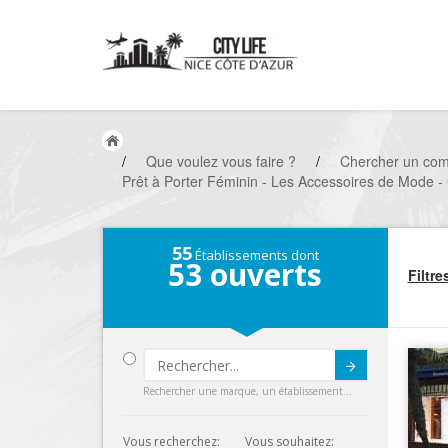
/
Que voulez vous faire ?
/
Chercher un co
Prêt à Porter Féminin - Les Accessoires de Mode - C
55
Établissements dont
53
ouverts
Filtre
Submit
Rechercher une marque, un établissement...
Vous recherchez:
Vous souhaitez: