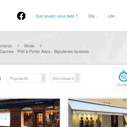
Que voulez vous faire ?
City
Life
mmerce
/
Mode
/
annes - Prêt à Porter Ados - Bijouteries fantaisie
s
Popularité
Decroissant
Ouver