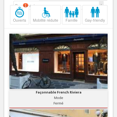
Decroissant
1
Ouverts
Mobilité réduite
Famille
Gay-friendly
Façonnable French Riviera
Mode
Fermé