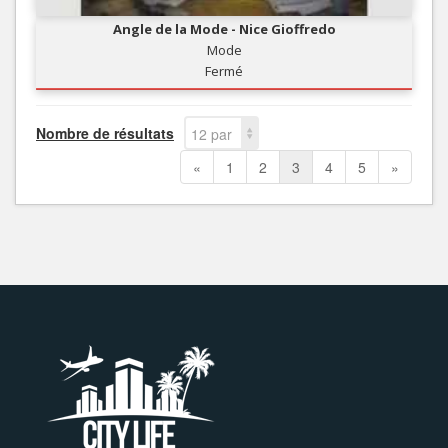
Angle de la Mode - Nice Gioffredo
Mode
Fermé
Nombre de résultats
12 par
page
«
1
2
3
4
5
»