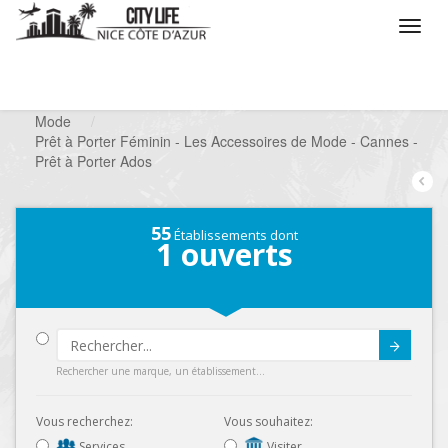
/
Que voulez vous faire ?
/
Chercher un commerce
/
Mode
/
Prêt à Porter Féminin - Les Accessoires de Mode - Cannes -
Prêt à Porter Ados
55
Établissements dont
1
ouverts
Submit
Rechercher une marque, un établissement...
Vous recherchez:
Vous souhaitez:
Services
Visiter