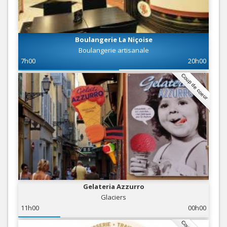
Boulangerie La Niçoise
Boulangerie artisanale
7h00
20h00
Coup de coeur
Gelateria Azzurro
Glaciers
11h00
00h00