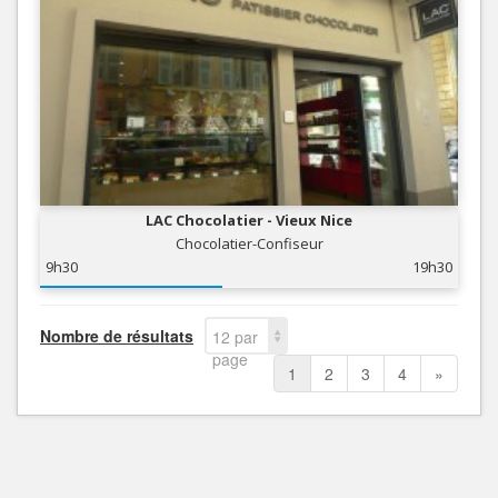
LAC Chocolatier - Vieux Nice
Chocolatier-Confiseur
9h30
19h30
Nombre de résultats
12 par
page
1
2
3
4
»