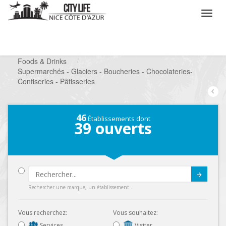
/
Que voulez vous faire ?
/
Chercher un commerce
/
Foods & Drinks
/
Supermarchés - Glaciers - Boucheries - Chocolateries-
Confiseries - Pâtisseries
46
Établissements dont
39
ouverts
Submit
Rechercher une marque, un établissement...
Vous recherchez:
Vous souhaitez:
Services
Visiter