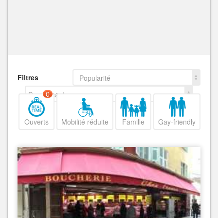
Filtres
Popularité
Decroissant
0
Ouverts
Mobilité réduite
Famille
Gay-friendly