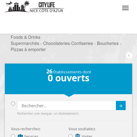
/
Que voulez vous faire ?
/
Chercher un commerce
/
Foods & Drinks
/
Supermarchés - Chocolateries-Confiseries - Boucheries -
Pizzas à emporter
26
Établissements dont
0
ouverts
Submit
Rechercher une marque, un établissement...
Vous recherchez:
Vous souhaitez:
Services
Visiter