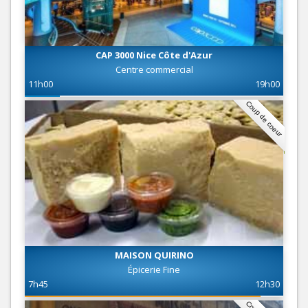
CAP 3000 Nice Côte d'Azur
Centre commercial
11h00
19h00
Coup de coeur
MAISON QUIRINO
Épicerie Fine
7h45
12h30