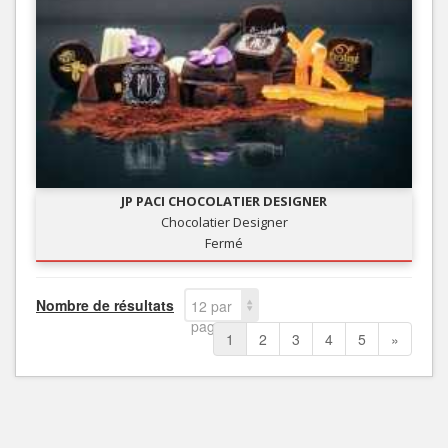
JP PACI CHOCOLATIER DESIGNER
Chocolatier Designer
Fermé
Nombre de résultats
12 par
page
1
2
3
4
5
»