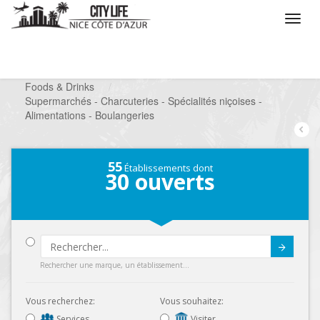
/
Que voulez vous faire ?
/
Chercher un commerce
/
Foods & Drinks
/
Supermarchés - Charcuteries - Spécialités niçoises -
Alimentations - Boulangeries
55
Établissements dont
30
ouverts
Submit
Rechercher une marque, un établissement...
Vous recherchez:
Vous souhaitez:
Services
Visiter