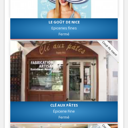
LE GOÛT DE NICE
Epiceries fines
Fermé
Coup de coeur
CLÉ AUX PÂTES
Épicerie Fine
Fermé