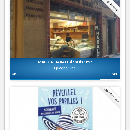
Coup de coeur
MAISON BARALE depuis 1892
Épicerie Fine
8h00
13h00
Coup de coeur