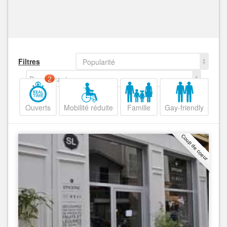
Filtres
Popularité
Decroissant
2
Ouverts
Mobilité réduite
Famille
Gay-friendly
Coup de coeur