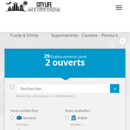
/
Que voulez vous faire ?
/
Chercher un commerce
/
Foods & Drinks
/
Supermarchés - Cavistes - Primeurs
29
Établissements dont
2
ouverts
Submit
Rechercher une marque, un établissement...
Vous recherchez:
Vous souhaitez:
Services
Visiter
Tourisme, ...
Musées, ...