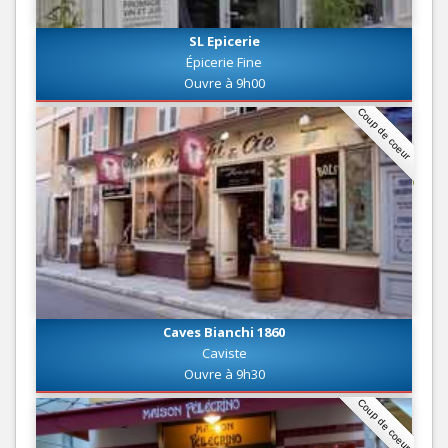
SL Epicerie
Épicerie Fine
Ouvre à 9h00
Coup de coeur
Caves Bianchi 1860
Caviste
Ouvre à 9h30
Coup de coeur