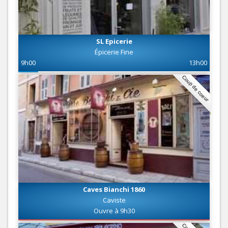
SL Epicerie
Épicerie Fine
9h00
13h00
Coup de coeur
Caves Bianchi 1860
Caviste
Ouvre à 9h30