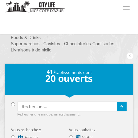
/
Que voulez vous faire ?
/
Chercher un commerce
/
Foods & Drinks
/
Supermarchés - Cavistes - Chocolateries-Confiseries -
Livraisons à domicile
41
Établissements dont
20
ouverts
Submit
Rechercher une marque, un établissement...
Vous recherchez:
Vous souhaitez:
Services
Visiter