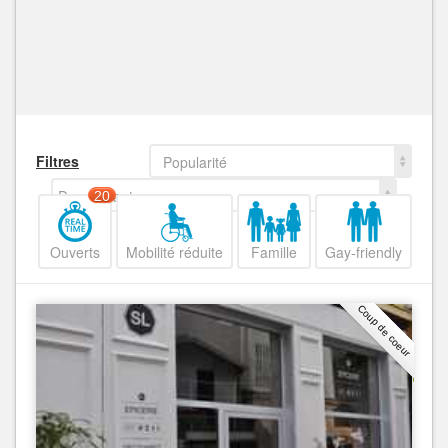
Filtres
Popularité
Decroissant
20
Ouverts
Mobilité réduite
Famille
Gay-friendly
Coup de coeur