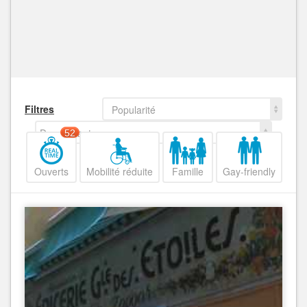
Filtres
Popularité
Decroissant
52
Ouverts
Mobilité réduite
Famille
Gay-friendly