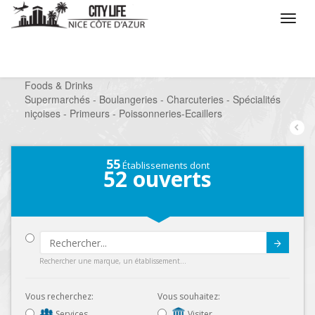
/
Que voulez vous faire ?
/
Chercher un commerce
/
Foods & Drinks
/
Supermarchés - Boulangeries - Charcuteries - Spécialités
niçoises - Primeurs - Poissonneries-Ecaillers
55
Établissements dont
52
ouverts
Submit
Rechercher une marque, un établissement...
Vous recherchez:
Vous souhaitez:
Services
Visiter