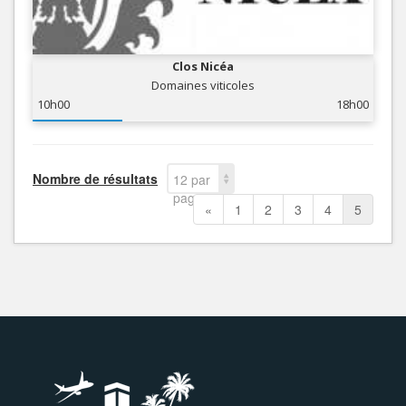
Clos Nicéa
Domaines viticoles
10h00
18h00
Nombre de résultats
12 par
page
«
1
2
3
4
5