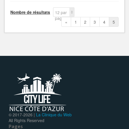
Nombre de résultats
12 par
page
«
1
2
3
4
5
© 2017-
2026 |
La Clinique du Web
All Rights Reserved
Pages