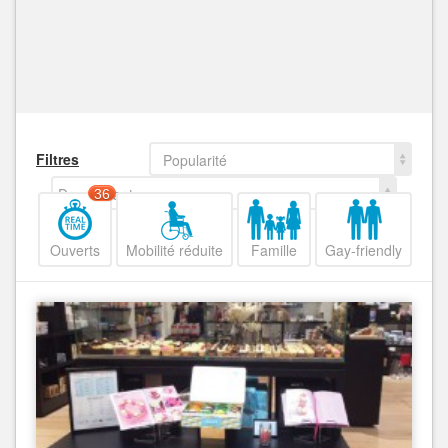
Filtres
Popularité
Decroissant
36
Ouverts
Mobilité réduite
Famille
Gay-friendly