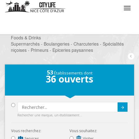
/
Que voulez vous faire ?
/
Chercher un commerce
/
Foods & Drinks
/
Supermarchés - Boulangeries - Charcuteries - Spécialités
niçoises - Primeurs - Epiceries paysannes
53
Établissements dont
36
ouverts
Submit
Rechercher une marque, un établissement...
Vous recherchez:
Vous souhaitez:
Services
Visiter