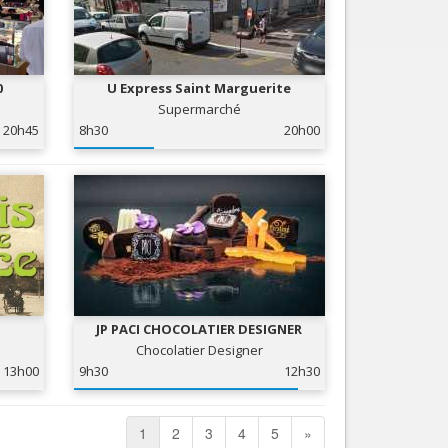
0
U Express Saint Marguerite
Supermarché
20h45
8h30
20h00
JP PACI CHOCOLATIER DESIGNER
Chocolatier Designer
13h00
9h30
12h30
1
2
3
4
5
»