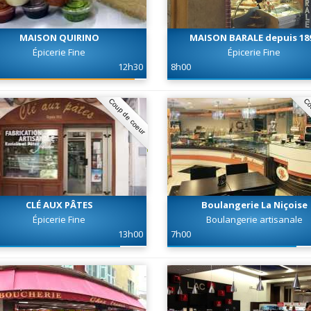
MAISON QUIRINO
MAISON BARALE depuis 18
Épicerie Fine
Épicerie Fine
12h30
8h00
Coup de coeur
Co
CLÉ AUX PÂTES
Boulangerie La Niçoise
Épicerie Fine
Boulangerie artisanale
13h00
7h00