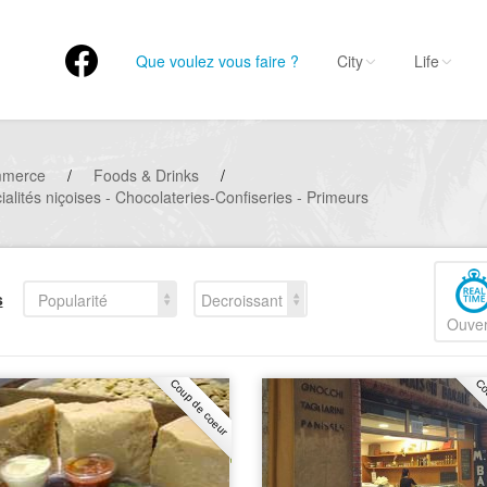
Que voulez vous faire ?
City
Life
mmerce
/
Foods & Drinks
/
alités niçoises - Chocolateries-Confiseries - Primeurs
s
Popularité
Decroissant
Ouver
Coup de coeur
Co