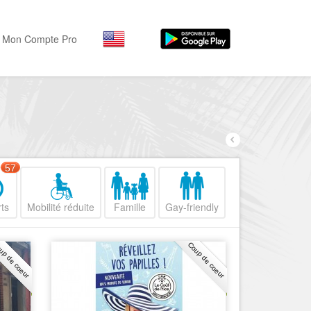
Mon Compte Pro
Par activité
Par quartiers
Nice Promenade des Angl
Séjourner
Hôtels, ...
Nice Promenade du Paillo
Visiter
57
Nice le Port
Musées, ...
Nice le Vieux Nice
ts
Mobilité réduite
Famille
Gay-friendly
Sortir
Nice le Coeur de Ville
Restaurants, ...
up de coeur
Coup de coeur
Nice les Collines Niçoises
Commerces
Mode, ...
Nice le petit Marais Niçois
Loisirs
Nice la plaine du Var
Plages, sports, ...