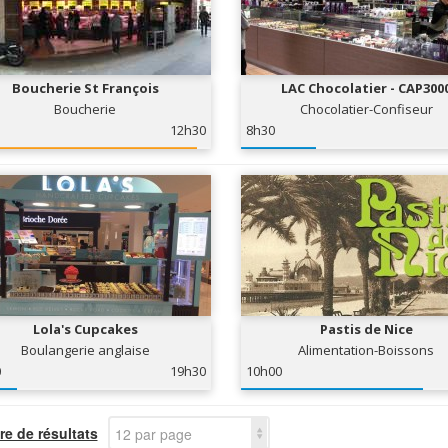
Boucherie St François
LAC Chocolatier - CAP300
Boucherie
Chocolatier-Confiseur
12h30
8h30
Lola's Cupcakes
Pastis de Nice
Boulangerie anglaise
Alimentation-Boissons
0
19h30
10h00
e de résultats
12 par page