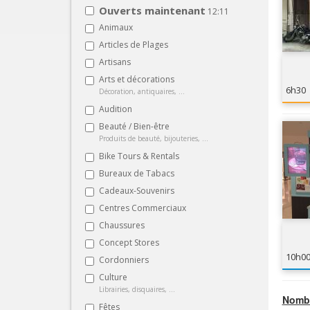
Ouverts maintenant
12:11
Animaux
Articles de Plages
Artisans
Arts et décorations
6h30
Décoration, antiquaires, ...
Audition
Beauté / Bien-être
Produits de beauté, bijouteries, ...
Bike Tours & Rentals
Bureaux de Tabacs
Cadeaux-Souvenirs
Centres Commerciaux
Chaussures
Concept Stores
10h0
Cordonniers
Culture
Librairies, disquaires, ...
Nombr
Fêtes