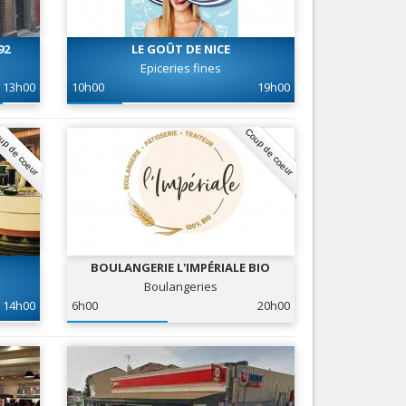
Nice le Carré d’Or
Services
Nice Aéroport
92
LE GOÛT DE NICE
Tourisme, ...
Epiceries fines
13h00
10h00
19h00
up de coeur
Coup de coeur
BOULANGERIE L'IMPÉRIALE BIO
Boulangeries
14h00
6h00
20h00