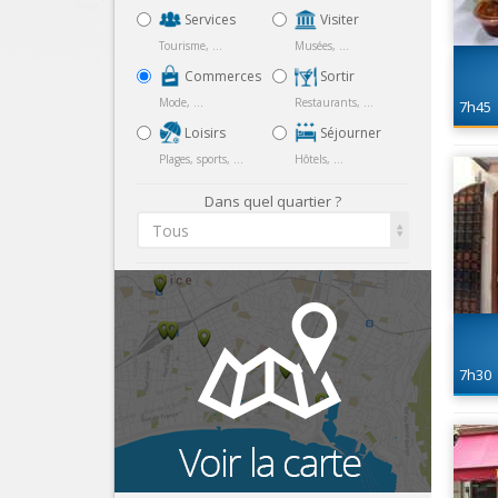
Services
Visiter
Tourisme, ...
Musées, ...
Commerces
Sortir
Mode, ...
Restaurants, ...
7h45
Loisirs
Séjourner
Plages, sports, ...
Hôtels, ...
Dans quel quartier ?
Tous
7h30