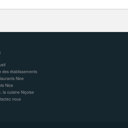
s
eil
e des établissements
taurants Nice
els Nice
, la cuisine Niçoise
tactez nous