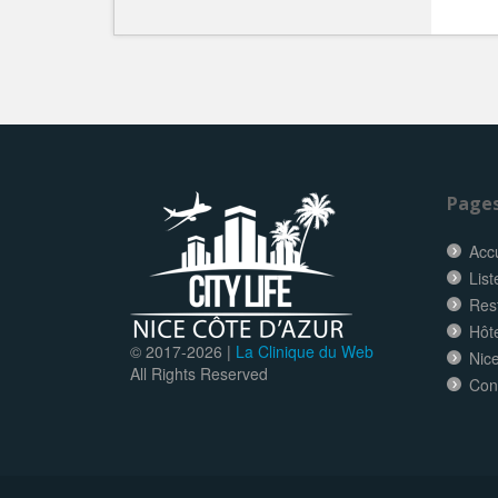
Page
Accu
List
Res
Hôt
© 2017-
2026 |
La Clinique du Web
Nice
All Rights Reserved
Con