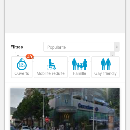
Filtres
Popularité
Decroissant
49
Ouverts
Mobilité réduite
Famille
Gay-friendly