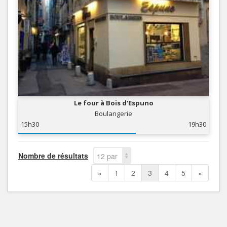
Le four à Bois d'Espuno
Boulangerie
15h30
19h30
Nombre de résultats
12 par
page
«
1
2
3
4
5
»