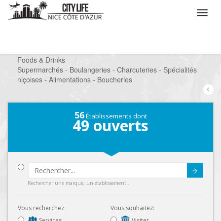
/
Que voulez vous faire ?
/
Chercher un commerce
/
Foods & Drinks
/
Supermarchés - Boulangeries - Charcuteries - Spécialités
niçoises - Alimentations - Boucheries
56
Établissements dont
49
ouverts
Submit
Rechercher une marque, un établissement...
Vous recherchez:
Vous souhaitez:
Services
Visiter