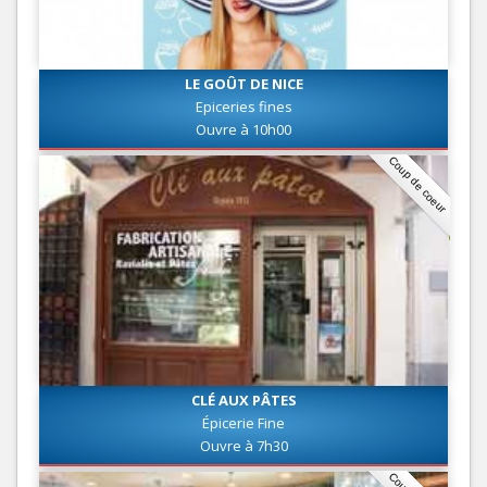
LE GOÛT DE NICE
Epiceries fines
Ouvre à 10h00
Coup de coeur
CLÉ AUX PÂTES
Épicerie Fine
Ouvre à 7h30