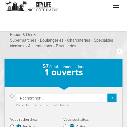
/
Que voulez vous faire ?
/
Chercher un commerce
/
Foods & Drinks
/
Supermarchés - Boulangeries - Charcuteries - Spécialités
niçoises - Alimentations - Biscuiteries
57
Établissements dont
1
ouverts
Submit
Rechercher une marque, un établissement...
Vous recherchez:
Vous souhaitez:
Services
Visiter