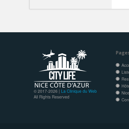
Page
Accu
List
Res
Hôt
© 2017-
2026 |
La Clinique du Web
Nice
All Rights Reserved
Con