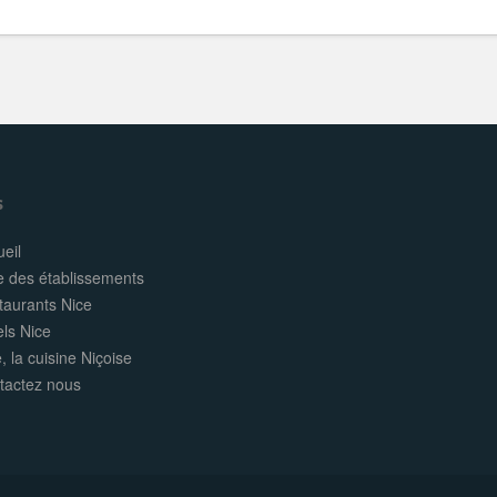
s
eil
e des établissements
taurants Nice
els Nice
, la cuisine Niçoise
tactez nous