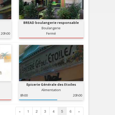
BREAD boulangerie responsable
Boulangerie
20h00
Fermé
Epicerie Générale des Etoiles
Alimentation
8h00
20h00
«
1
2
3
4
5
6
»