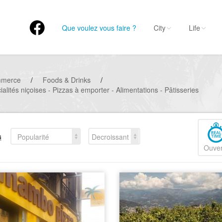
Que voulez vous faire ?
City
Life
mmerce
/
Foods & Drinks
/
lités niçoises - Pizzas à emporter - Alimentations - Pâtisseries
s
Popularité
Decroissant
Ouver