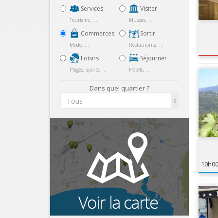
Services
Visiter
Tourisme, ...
Musées, ...
Commerces
Sortir
Mode, ...
Restaurants, ...
Loisirs
Séjourner
Plages, sports, ...
Hôtels, ...
Dans quel quartier ?
Tous
10h0