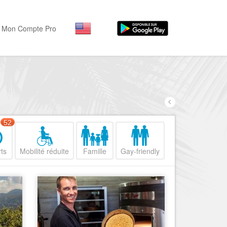
Mon Compte Pro
Par activité
Par quartiers
Nice Promenade des Angl
Séjourner
Hôtels, ...
Nice Promenade du Paillo
Visiter
52
Nice le Port
Musées, ...
Nice le Vieux Nice
ts
Mobilité réduite
Famille
Gay-friendly
Sortir
Nice le Coeur de Ville
Restaurants, ...
Nice les Collines Niçoises
Commerces
Mode, ...
Nice le petit Marais Niçois
Loisirs
Nice la plaine du Var
Plages, sports, ...