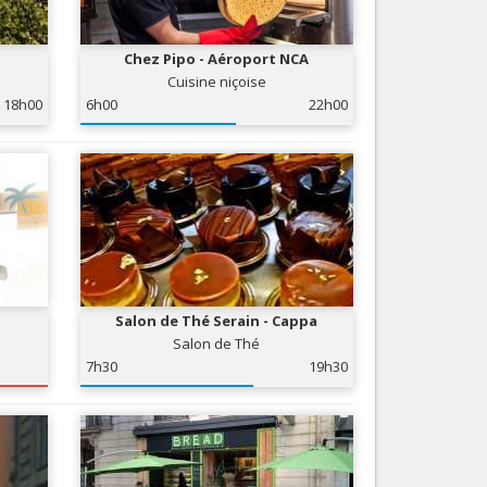
Nice le Carré d’Or
Services
Nice Aéroport
Chez Pipo - Aéroport NCA
Tourisme, ...
Cuisine niçoise
18h00
6h00
22h00
Salon de Thé Serain - Cappa
Salon de Thé
7h30
19h30