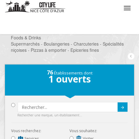
/
Que voulez vous faire ?
/
Chercher un commerce
/
Foods & Drinks
/
Supermarchés - Boulangeries - Charcuteries - Spécialités
niçoises - Pizzas à emporter - Epiceries fines
76
Établissements dont
1
ouverts
Submit
Rechercher une marque, un établissement...
Vous recherchez:
Vous souhaitez:
Services
Visiter