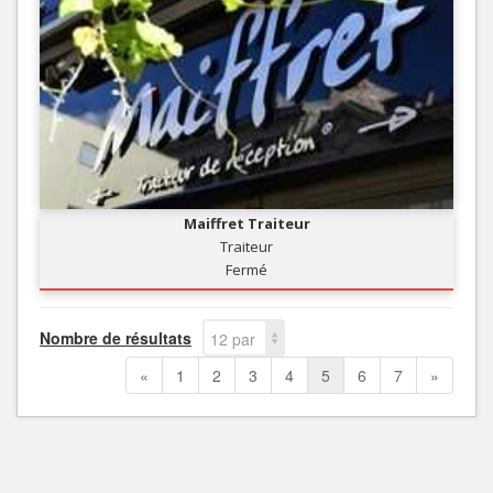
Maiffret Traiteur
Traiteur
Fermé
Nombre de résultats
12 par
page
«
1
2
3
4
5
6
7
»