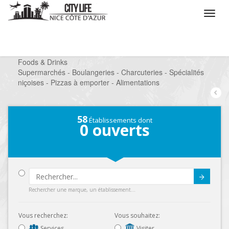
/
Que voulez vous faire ?
/
Chercher un commerce
/
Foods & Drinks
/
Supermarchés - Boulangeries - Charcuteries - Spécialités
niçoises - Pizzas à emporter - Alimentations
58
Établissements dont
0
ouverts
Submit
Rechercher une marque, un établissement...
Vous recherchez:
Vous souhaitez:
Services
Visiter