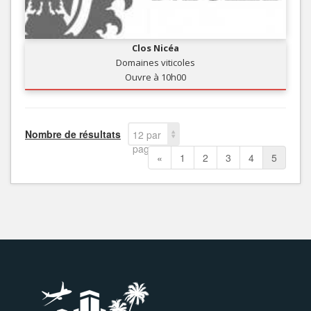
Clos Nicéa
Domaines viticoles
Ouvre à 10h00
Nombre de résultats
12 par
page
«
1
2
3
4
5