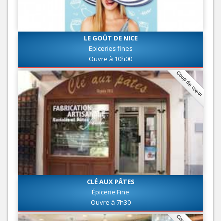
LE GOÛT DE NICE
Epiceries fines
Ouvre à 10h00
Coup de coeur
CLÉ AUX PÂTES
Épicerie Fine
Ouvre à 7h30