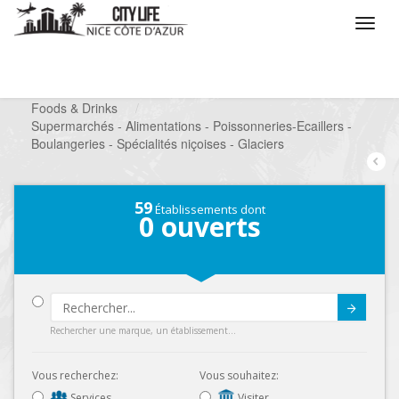
/
Que voulez vous faire ?
/
Chercher un commerce
/
Foods & Drinks
/
Supermarchés - Alimentations - Poissonneries-Ecaillers -
Boulangeries - Spécialités niçoises - Glaciers
59
Établissements dont
0
ouverts
Submit
Rechercher une marque, un établissement...
Vous recherchez:
Vous souhaitez:
Services
Visiter