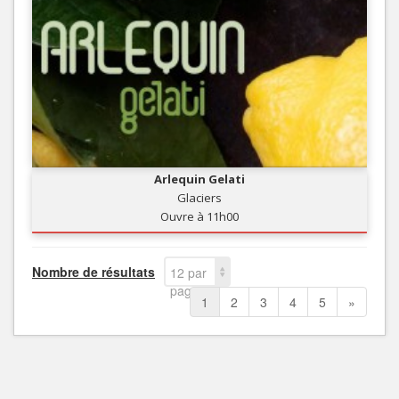
Arlequin Gelati
Glaciers
Ouvre à 11h00
Nombre de résultats
12 par
page
1
2
3
4
5
»