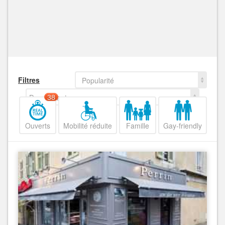
Filtres
Popularité
Decroissant
38
Ouverts
Mobilité réduite
Famille
Gay-friendly