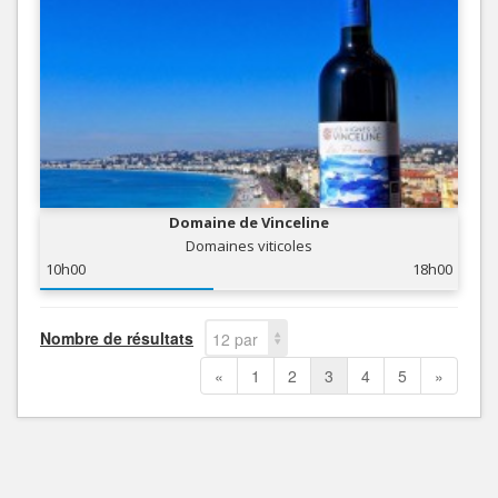
Domaine de Vinceline
Domaines viticoles
10h00
18h00
Nombre de résultats
12 par
page
«
1
2
3
4
5
»