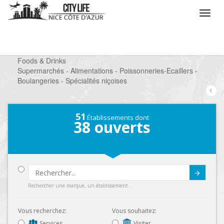
/
Que voulez vous faire ?
/
Chercher un commerce
/
Foods & Drinks
/
Supermarchés - Alimentations - Poissonneries-Ecaillers -
Boulangeries - Spécialités niçoises
51
Établissements dont
38
ouverts
Submit
Rechercher une marque, un établissement...
Vous recherchez:
Vous souhaitez:
Services
Visiter