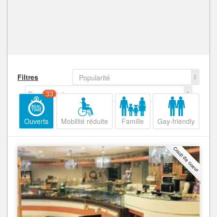
Filtres
Popularité
Decroissant
33
Ouverts
Mobilité réduite
Famille
Gay-friendly
Coup de coeur