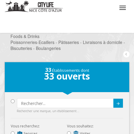
/
Que voulez vous faire ?
/
Chercher un commerce
/
Foods & Drinks
/
Poissonneries-Ecaillers - Pâtisseries - Livraisons à domicile -
Biscuiteries - Boulangeries
33
Établissements dont
33
ouverts
Submit
Rechercher une marque, un établissement...
Vous recherchez:
Vous souhaitez:
Services
Visiter