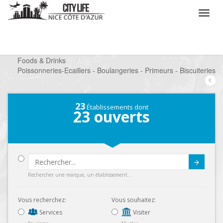
/
Que voulez vous faire ?
/
Chercher un commerce
/
Foods & Drinks
/
Poissonneries-Ecaillers - Boulangeries - Primeurs - Biscuiteries
23
Établissements dont
23
ouverts
Submit
Rechercher une marque, un établissement...
Vous recherchez:
Vous souhaitez:
Services
Visiter