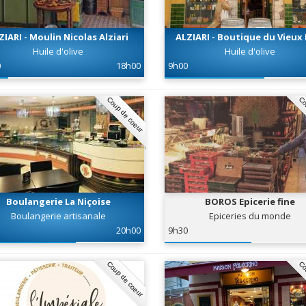
ZIARI - Moulin Nicolas Alziari
ALZIARI - Boutique du Vieux 
Huile d'olive
Huile d'olive
0
18h00
9h00
Coup de coeur
Co
Boulangerie La Niçoise
BOROS Epicerie fine
Boulangerie artisanale
Epiceries du monde
20h00
9h30
Coup de coeur
Co