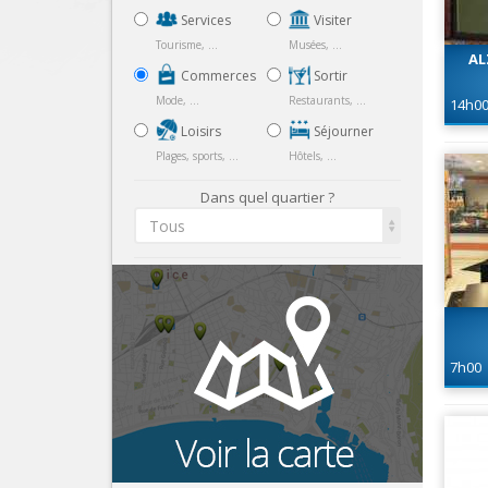
Services
Visiter
Tourisme, ...
Musées, ...
AL
Commerces
Sortir
Mode, ...
Restaurants, ...
14h0
Loisirs
Séjourner
Plages, sports, ...
Hôtels, ...
Dans quel quartier ?
Tous
7h00