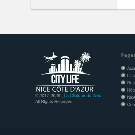
Page
Accu
List
Res
Hôt
© 2017-
2026 |
La Clinique du Web
Nice
All Rights Reserved
Con