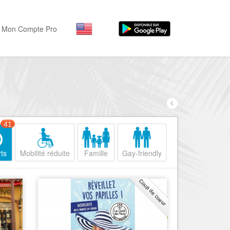
Mon Compte Pro
Par activité
Par quartiers
Nice Promenade des Angl
Séjourner
Hôtels, ...
Nice Promenade du Paillo
Visiter
41
Nice le Port
Musées, ...
Nice le Vieux Nice
ts
Mobilité réduite
Famille
Gay-friendly
Sortir
Nice le Coeur de Ville
Restaurants, ...
Coup de coeur
Nice les Collines Niçoises
Commerces
Mode, ...
Nice le petit Marais Niçois
Loisirs
Nice la plaine du Var
Plages, sports, ...