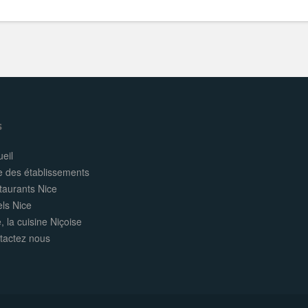
s
eil
e des établissements
taurants Nice
els Nice
, la cuisine Niçoise
tactez nous