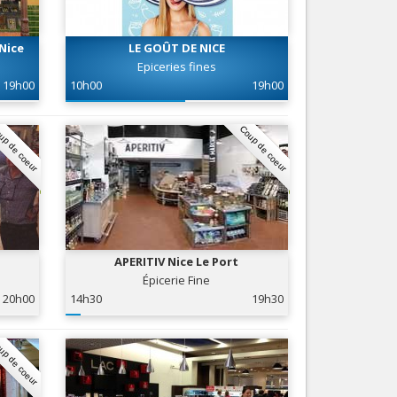
Nice le Carré d’Or
Services
Nice Aéroport
Nice
LE GOÛT DE NICE
Tourisme, ...
Epiceries fines
19h00
10h00
19h00
up de coeur
Coup de coeur
APERITIV Nice Le Port
Épicerie Fine
20h00
14h30
19h30
up de coeur