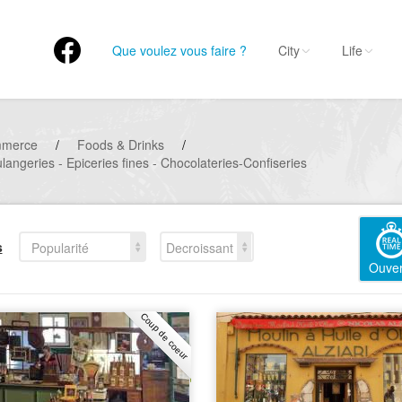
Que voulez vous faire ?
City
Life
mmerce
/
Foods & Drinks
/
langeries - Epiceries fines - Chocolateries-Confiseries
s
Popularité
Decroissant
Ouver
Coup de coeur