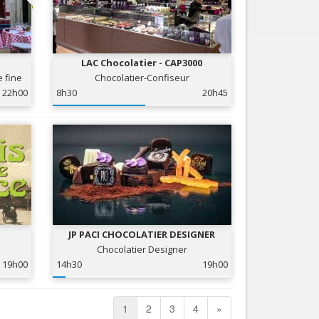
LAC Chocolatier - CAP3000
e fine
Chocolatier-Confiseur
22h00
8h30
20h45
JP PACI CHOCOLATIER DESIGNER
Chocolatier Designer
19h00
14h30
19h00
1
2
3
4
»