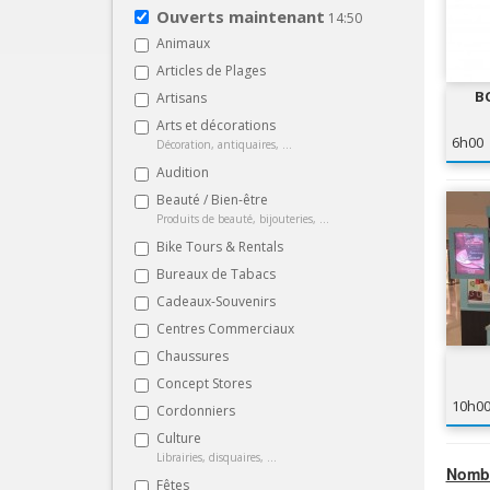
Ouverts maintenant
14:50
Animaux
Articles de Plages
B
Artisans
Arts et décorations
6h00
Décoration, antiquaires, ...
Audition
Beauté / Bien-être
Produits de beauté, bijouteries, ...
Bike Tours & Rentals
Bureaux de Tabacs
Cadeaux-Souvenirs
Centres Commerciaux
Chaussures
Concept Stores
10h0
Cordonniers
Culture
Librairies, disquaires, ...
Nombr
Fêtes