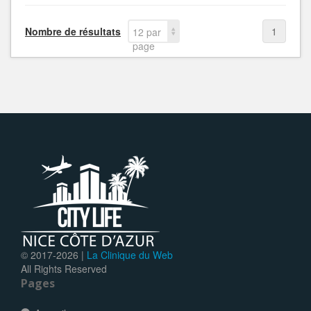
Nombre de résultats
1
12 par
page
© 2017-
2026 |
La Clinique du Web
All Rights Reserved
Pages