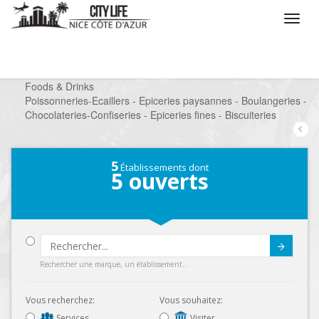
/
Que voulez vous faire ?
/
Chercher un commerce
/
Foods & Drinks
/
Poissonneries-Ecaillers - Epiceries paysannes - Boulangeries -
Chocolateries-Confiseries - Epiceries fines - Biscuiteries
5
Établissements dont
5
ouverts
Submit
Rechercher une marque, un établissement...
Vous recherchez:
Vous souhaitez:
Services
Visiter