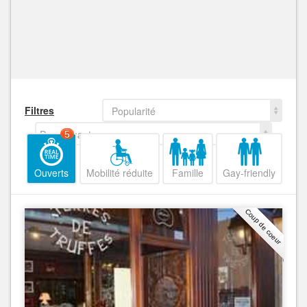
Filtres
Popularité
Decroissant
5
Ouverts
Mobilité réduite
Famille
Gay-friendly
Coup de coeur