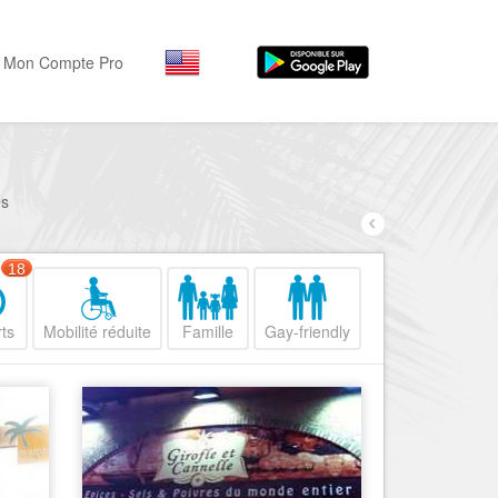
Mon Compte Pro
Par activité
Par quartiers
Nice Promenade des Angl
Séjourner
és
Hôtels, ...
Nice Promenade du Paillo
Visiter
18
Nice le Port
Musées, ...
Nice le Vieux Nice
ts
Mobilité réduite
Famille
Gay-friendly
Sortir
Nice le Coeur de Ville
Restaurants, ...
Nice les Collines Niçoises
Commerces
Mode, ...
Nice le petit Marais Niçois
Loisirs
Nice la plaine du Var
Plages, sports, ...