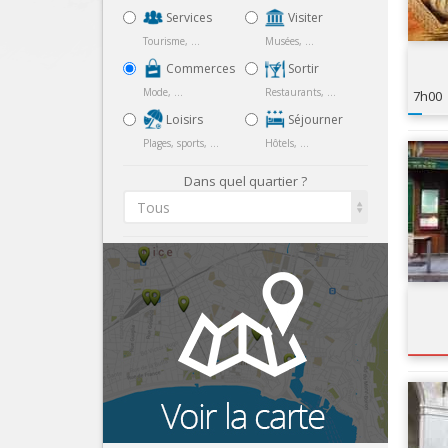
Services
Visiter
Tourisme, ...
Musées, ...
Commerces
Sortir
Mode, ...
Restaurants, ...
7h00
Loisirs
Séjourner
Plages, sports, ...
Hôtels, ...
Dans quel quartier ?
Tous