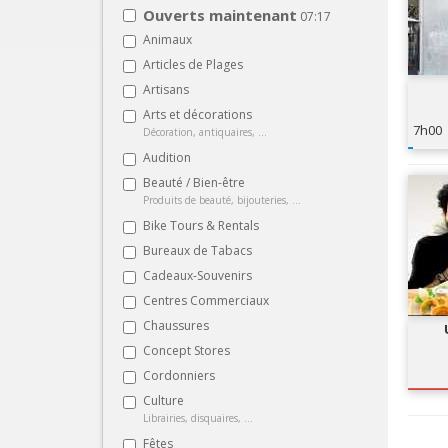
Ouverts maintenant
07:17
Animaux
Articles de Plages
Artisans
Arts et décorations
7h00
Décoration, antiquaires, ...
Audition
Beauté / Bien-être
Produits de beauté, bijouteries, ...
Bike Tours & Rentals
Bureaux de Tabacs
Cadeaux-Souvenirs
Centres Commerciaux
Chaussures
Concept Stores
Cordonniers
Culture
Librairies, disquaires, ...
Fêtes