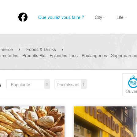
Que voulez vous faire ?
City
Life
mmerce
/
Foods & Drinks
/
arcuteries - Produits Bio - Epiceries fines - Boulangeries - Supermarch
s
Popularité
Decroissant
Ouver