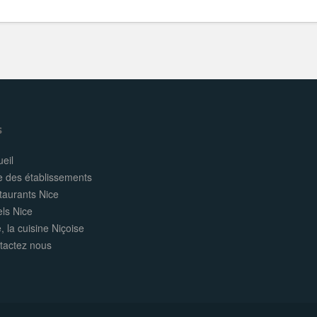
s
eil
e des établissements
taurants Nice
els Nice
, la cuisine Niçoise
tactez nous