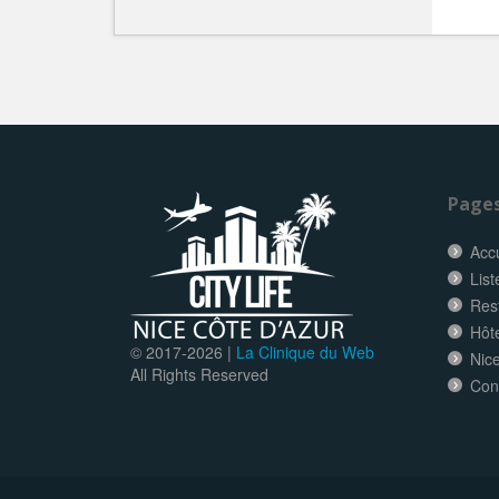
Page
Accu
List
Res
Hôt
© 2017-
2026 |
La Clinique du Web
Nice
All Rights Reserved
Con