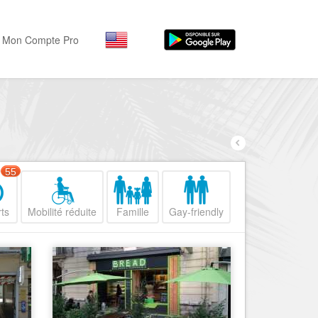
Mon Compte Pro
Par activité
Par quartiers
Nice Promenade des Angl
Séjourner
Hôtels, ...
Nice Promenade du Paillo
Visiter
55
Nice le Port
Musées, ...
Nice le Vieux Nice
ts
Mobilité réduite
Famille
Gay-friendly
Sortir
Nice le Coeur de Ville
Restaurants, ...
Nice les Collines Niçoises
Commerces
Mode, ...
Nice le petit Marais Niçois
Loisirs
Nice la plaine du Var
Plages, sports, ...