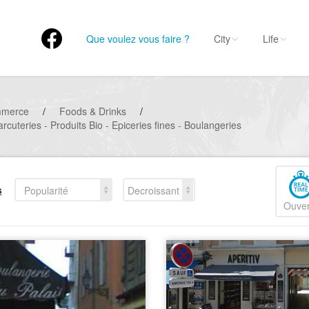
Que voulez vous faire ?
City
Life
mmerce
/
Foods & Drinks
/
rcuteries - Produits Bio - Epiceries fines - Boulangeries
s
Popularité
Decroissant
Ouver