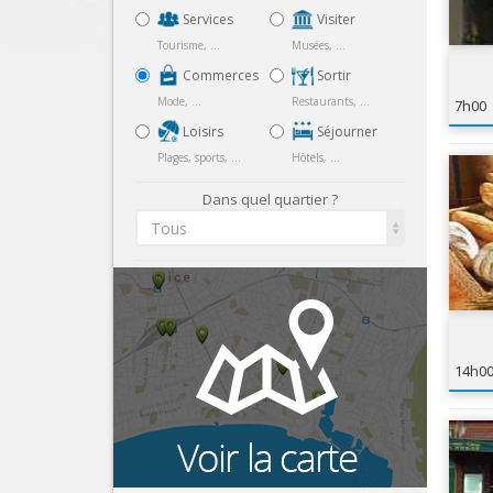
Services
Visiter
Tourisme, ...
Musées, ...
Commerces
Sortir
Mode, ...
Restaurants, ...
7h00
Loisirs
Séjourner
Plages, sports, ...
Hôtels, ...
Dans quel quartier ?
Tous
14h0