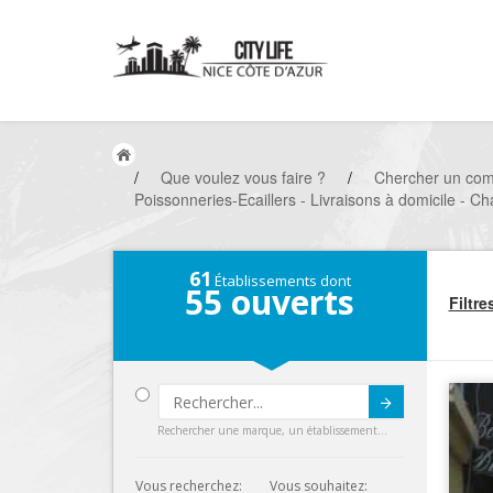
/
Que voulez vous faire ?
/
Chercher un co
Poissonneries-Ecaillers - Livraisons à domicile - Cha
61
Établissements dont
55
ouverts
Filtre
Submit
Rechercher une marque, un établissement...
Vous recherchez:
Vous souhaitez: