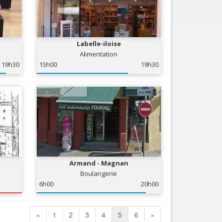
Labelle-iloise
Alimentation
19h30
15h00
19h30
Armand - Magnan
Boulangerie
6h00
20h00
«
1
2
3
4
5
6
»