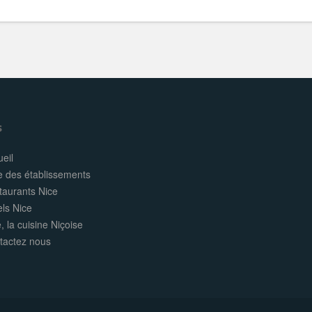
s
eil
e des établissements
taurants Nice
els Nice
, la cuisine Niçoise
tactez nous