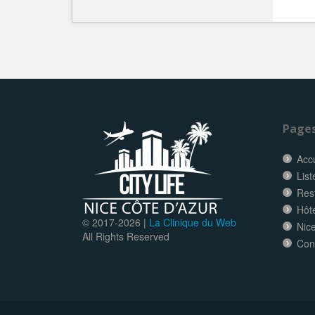
Page
Accu
List
Res
Hôt
© 2017-
2026 |
La Clinique du Web
Nice
All Rights Reserved
Con