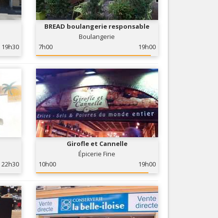
Nice le Carré d’Or
Services
Nice Aéroport
BREAD boulangerie responsable
Tourisme, ...
Boulangerie
19h30
7h00
19h00
Girofle et Cannelle
Épicerie Fine
22h30
10h00
19h00