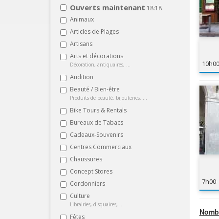
Ouverts maintenant
18:18
Animaux
Articles de Plages
Artisans
Arts et décorations
10h0
Décoration, antiquaires, ...
Audition
Beauté / Bien-être
Produits de beauté, bijouteries, ...
Bike Tours & Rentals
Bureaux de Tabacs
Cadeaux-Souvenirs
Centres Commerciaux
Chaussures
Concept Stores
7h00
Cordonniers
Culture
Librairies, disquaires, ...
Nombr
Fêtes