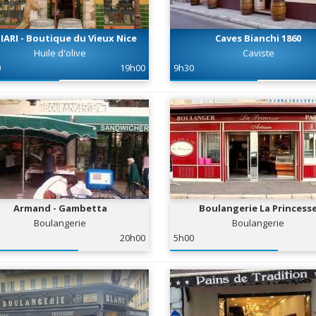
IARI - Boutique du Vieux Nice
Caves Bianchi 1860
Huile d'olive
Caviste
0
19h00
9h30
Armand - Gambetta
Boulangerie La Princess
Boulangerie
Boulangerie
20h00
5h00