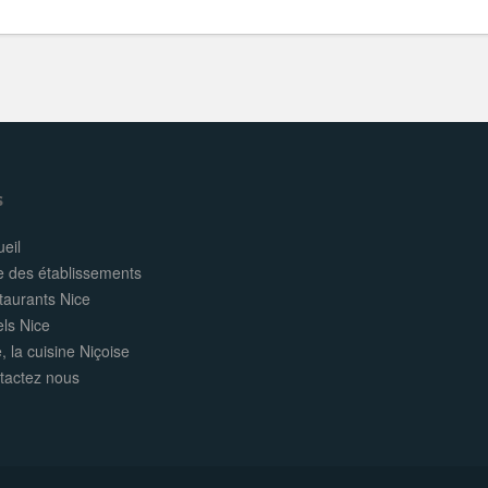
s
eil
e des établissements
taurants Nice
els Nice
, la cuisine Niçoise
tactez nous