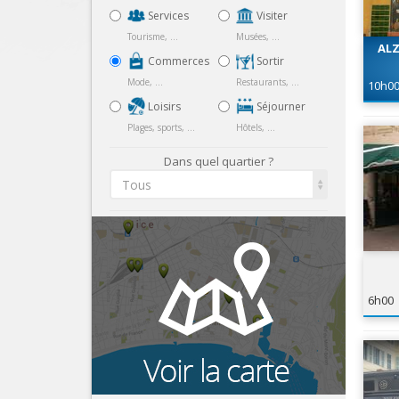
Services
Visiter
Tourisme, ...
Musées, ...
ALZ
Commerces
Sortir
Mode, ...
Restaurants, ...
10h0
Loisirs
Séjourner
Plages, sports, ...
Hôtels, ...
Dans quel quartier ?
Tous
6h00