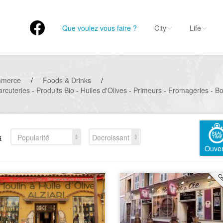
Que voulez vous faire ?
City
Life
mmerce
/
Foods & Drinks
/
arcuteries - Produits Bio - Huiles d'Olives - Primeurs - Fromageries - 
s
Popularité
Decroissant
Ouver
Co