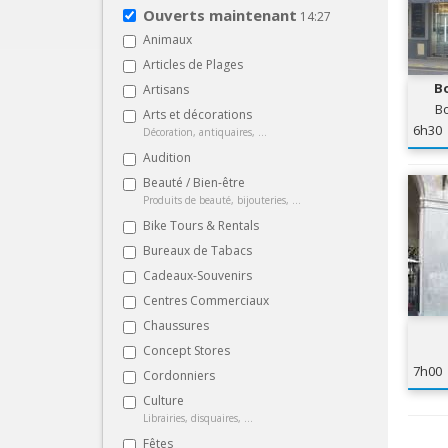
Ouverts maintenant
14:27
Animaux
Articles de Plages
Bo
Artisans
Bo
Arts et décorations
6h30
Décoration, antiquaires, ...
Audition
Beauté / Bien-être
Produits de beauté, bijouteries, ...
Bike Tours & Rentals
Bureaux de Tabacs
Cadeaux-Souvenirs
Centres Commerciaux
Chaussures
Concept Stores
7h00
Cordonniers
Culture
Librairies, disquaires, ...
Fêtes