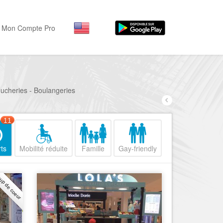
Mon Compte Pro
Par activité
Par quartiers
Nice Promenade des Angl
Séjourner
Boucheries - Boulangeries
Hôtels, ...
Nice Promenade du Paillo
Visiter
11
Nice le Port
Musées, ...
Nice le Vieux Nice
ts
Mobilité réduite
Famille
Gay-friendly
Sortir
Nice le Coeur de Ville
Restaurants, ...
up de coeur
Nice les Collines Niçoises
Commerces
Mode, ...
Nice le petit Marais Niçois
Loisirs
Nice la plaine du Var
Plages, sports, ...