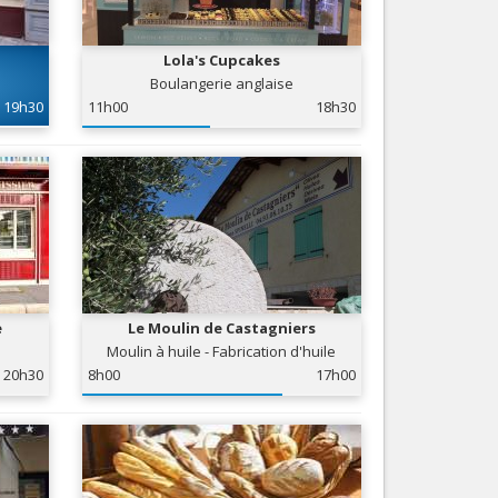
Nice le Carré d’Or
Services
Nice Aéroport
Lola's Cupcakes
Tourisme, ...
Boulangerie anglaise
19h30
11h00
18h30
e
Le Moulin de Castagniers
Moulin à huile - Fabrication d'huile
d'olives
20h30
8h00
17h00