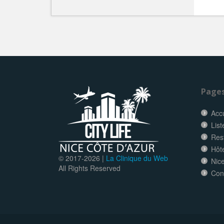
Page
Accu
List
Res
Hôt
© 2017-
2026 |
La Clinique du Web
Nice
All Rights Reserved
Con