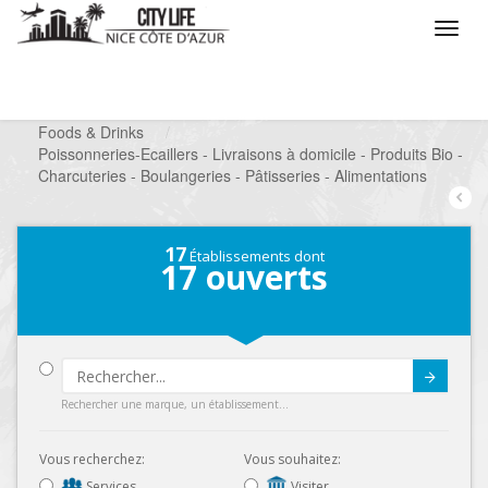
/
Que voulez vous faire ?
/
Chercher un commerce
/
Foods & Drinks
/
Poissonneries-Ecaillers - Livraisons à domicile - Produits Bio -
Charcuteries - Boulangeries - Pâtisseries - Alimentations
17
Établissements dont
17
ouverts
Submit
Rechercher une marque, un établissement...
Vous recherchez:
Vous souhaitez:
Services
Visiter