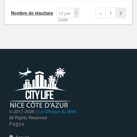
Nombre de résultats
«
1
2
12 par
page
© 2017-
2026 |
La Clinique du Web
All Rights Reserved
Pages