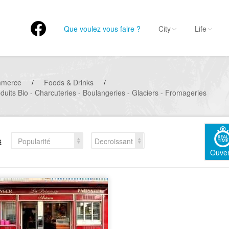
Que voulez vous faire ?
City
Life
mmerce
/
Foods & Drinks
/
oduits Bio - Charcuteries - Boulangeries - Glaciers - Fromageries
s
Popularité
Decroissant
Ouver