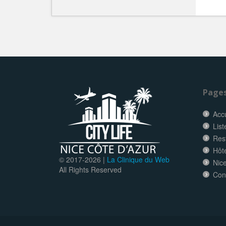
Page
Accu
List
Res
Hôt
© 2017-
2026 |
La Clinique du Web
Nice
All Rights Reserved
Con