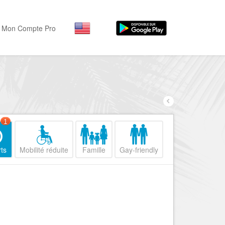
Mon Compte Pro
Par activité
Par quartiers
Nice Promenade des Angl
Séjourner
Hôtels, ...
Nice Promenade du Paillo
Visiter
1
Nice le Port
Musées, ...
Nice le Vieux Nice
ts
Mobilité réduite
Famille
Gay-friendly
Sortir
Nice le Coeur de Ville
Restaurants, ...
Nice les Collines Niçoises
Commerces
Mode, ...
Nice le petit Marais Niçois
Loisirs
Nice la plaine du Var
Plages, sports, ...