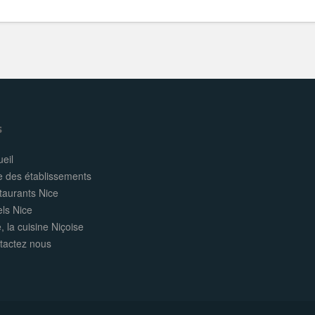
s
eil
e des établissements
taurants Nice
els Nice
, la cuisine Niçoise
tactez nous