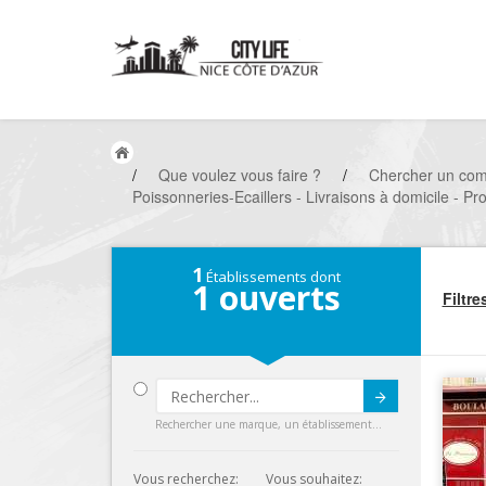
/
Que voulez vous faire ?
/
Chercher un co
Poissonneries-Ecaillers - Livraisons à domicile - Pr
1
Établissements dont
1
ouverts
Filtre
Submit
Rechercher une marque, un établissement...
Vous recherchez:
Vous souhaitez: