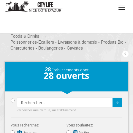
/
Que voulez vous faire ?
/
Chercher un commerce
/
Foods & Drinks
/
Poissonneries-Ecaillers - Livraisons à domicile - Produits Bio -
Charcuteries - Boulangeries - Cavistes
28
Établissements dont
28
ouverts
Submit
Rechercher une marque, un établissement...
Vous recherchez:
Vous souhaitez:
Services
Visiter