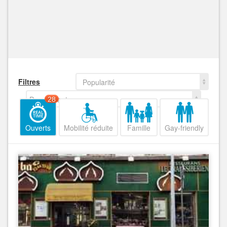
Filtres
Popularité
Decroissant
28
Ouverts
Mobilité réduite
Famille
Gay-friendly