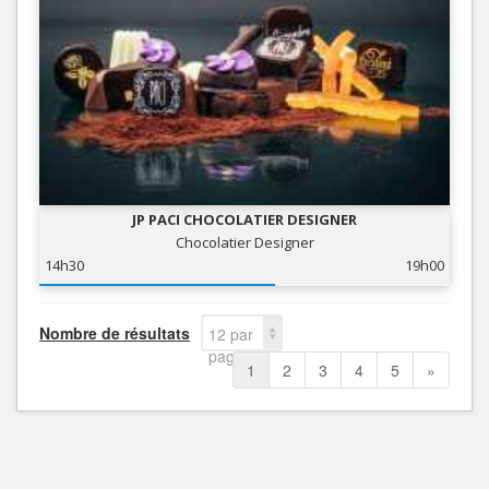
JP PACI CHOCOLATIER DESIGNER
Chocolatier Designer
14h30
19h00
Nombre de résultats
12 par
page
1
2
3
4
5
»