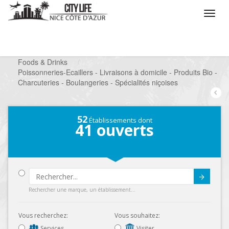
/
Que voulez vous faire ?
/
Chercher un commerce
/
Foods & Drinks
/
Poissonneries-Ecaillers - Livraisons à domicile - Produits Bio -
Charcuteries - Boulangeries - Spécialités niçoises
52
Établissements dont
41
ouverts
Submit
Rechercher une marque, un établissement...
Vous recherchez:
Vous souhaitez:
Services
Visiter