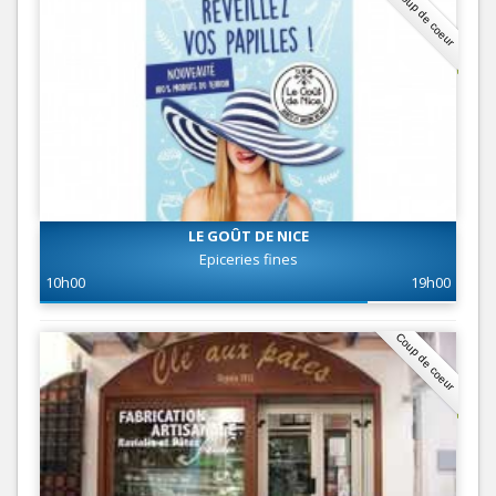
Coup de coeur
LE GOÛT DE NICE
Epiceries fines
10h00
19h00
Coup de coeur