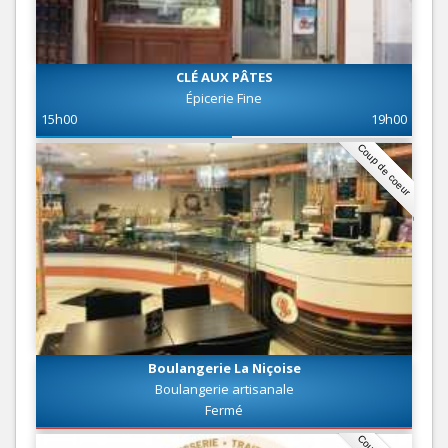
CLÉ AUX PÂTES
Épicerie Fine
15h00
19h00
Coup de coeur
Boulangerie La Niçoise
Boulangerie artisanale
Fermé