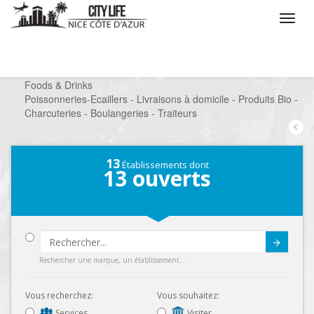
/
Que voulez vous faire ?
/
Chercher un commerce
/
Foods & Drinks
/
Poissonneries-Ecaillers - Livraisons à domicile - Produits Bio -
Charcuteries - Boulangeries - Traiteurs
13
Établissements dont
13
ouverts
Submit
Rechercher une marque, un établissement...
Vous recherchez:
Vous souhaitez:
Services
Visiter