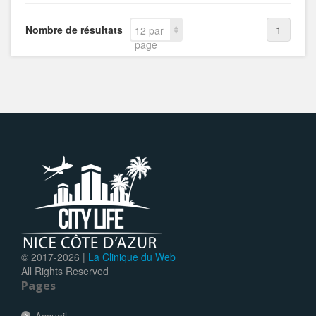
Nombre de résultats
1
12 par
page
© 2017-
2026 |
La Clinique du Web
All Rights Reserved
Pages