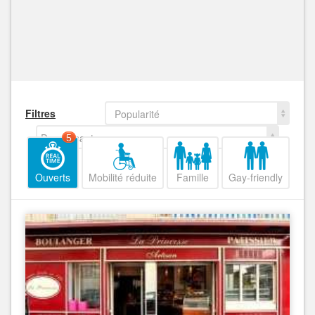
Filtres
Popularité
Decroissant
5
Ouverts
Mobilité réduite
Famille
Gay-friendly