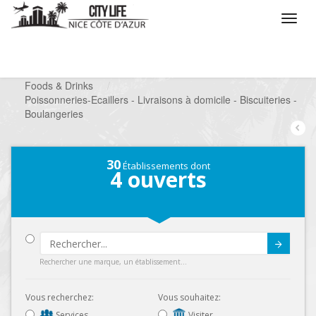
/
Que voulez vous faire ?
/
Chercher un commerce
/
Foods & Drinks
/
Poissonneries-Ecaillers - Livraisons à domicile - Biscuiteries -
Boulangeries
30
Établissements dont
4
ouverts
Submit
Rechercher une marque, un établissement...
Vous recherchez:
Vous souhaitez:
Services
Visiter