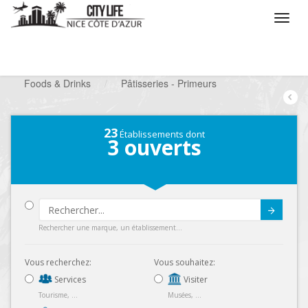
/
Que voulez vous faire ?
/
Chercher un commerce
/
Foods & Drinks
/
Pâtisseries - Primeurs
23
Établissements dont
3
ouverts
Submit
Rechercher une marque, un établissement...
Vous recherchez:
Vous souhaitez:
Services
Visiter
Tourisme, ...
Musées, ...