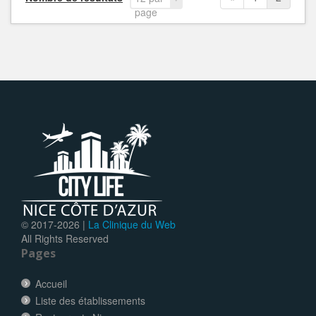
page
© 2017-
2026 |
La Clinique du Web
All Rights Reserved
Pages
Accueil
Liste des établissements