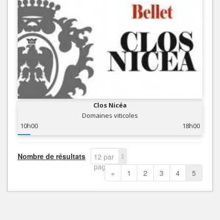
Clos Nicéa
Domaines viticoles
10h00
18h00
Nombre de résultats
12 par
page
«
1
2
3
4
5