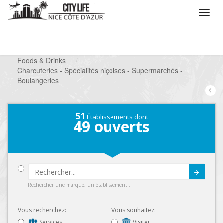
/
Que voulez vous faire ?
/
Chercher un commerce
/
Foods & Drinks
/
Charcuteries - Spécialités niçoises - Supermarchés -
Boulangeries
51
Établissements dont
49
ouverts
Submit
Rechercher une marque, un établissement...
Vous recherchez:
Vous souhaitez:
Services
Visiter