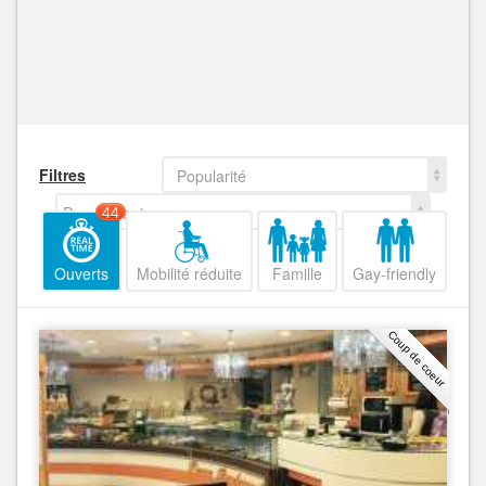
Filtres
Popularité
Decroissant
44
Ouverts
Mobilité réduite
Famille
Gay-friendly
Coup de coeur