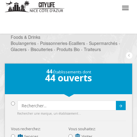
/
Que voulez vous faire ?
/
Chercher un commerce
/
Foods & Drinks
/
Boulangeries - Poissonneries-Ecaillers - Supermarchés -
Glaciers - Biscuiteries - Produits Bio - Traiteurs
44
Établissements dont
44
ouverts
Submit
Rechercher une marque, un établissement...
Vous recherchez:
Vous souhaitez:
Services
Visiter