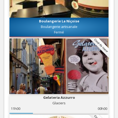
Boulangerie La Niçoise
Boulangerie artisanale
Fermé
Coup de coeur
Gelateria Azzurro
Glaciers
11h00
00h00