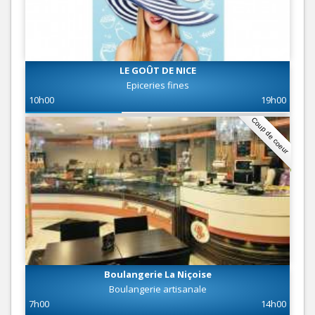
LE GOÛT DE NICE
Epiceries fines
10h00
19h00
Coup de coeur
Boulangerie La Niçoise
Boulangerie artisanale
7h00
14h00