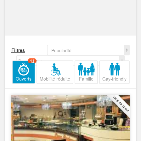
Filtres
Popularité
Decroissant
41
Ouverts
Mobilité réduite
Famille
Gay-friendly
Coup de coeur