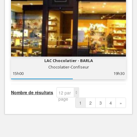
LAC Chocolatier - BARLA
Chocolatier-Confiseur
15h00
19h30
Nombre de résultats
12 par
page
1
2
3
4
»