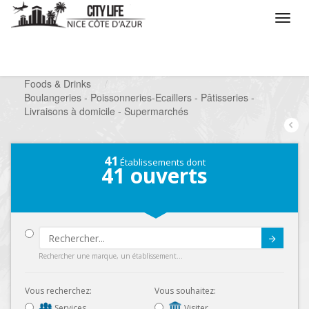
/
Que voulez vous faire ?
/
Chercher un commerce
/
Foods & Drinks
/
Boulangeries - Poissonneries-Ecaillers - Pâtisseries -
Livraisons à domicile - Supermarchés
41
Établissements dont
41
ouverts
Submit
Rechercher une marque, un établissement...
Vous recherchez:
Vous souhaitez:
Services
Visiter