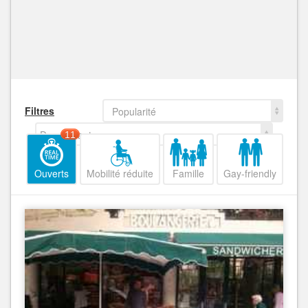
Filtres
Popularité
Decroissant
11
Ouverts
Mobilité réduite
Famille
Gay-friendly