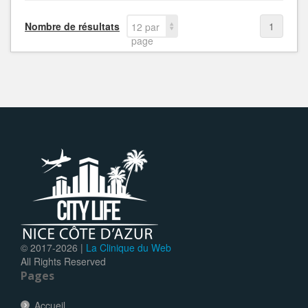
Nombre de résultats
1
12 par
page
© 2017-
2026 |
La Clinique du Web
All Rights Reserved
Pages
Accueil