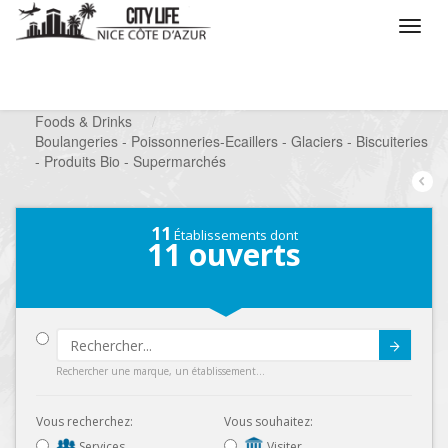
/
Que voulez vous faire ?
/
Chercher un commerce
/
Foods & Drinks
/
Boulangeries - Poissonneries-Ecaillers - Glaciers - Biscuiteries
- Produits Bio - Supermarchés
11
Établissements dont
11
ouverts
Submit
Rechercher une marque, un établissement...
Vous recherchez:
Vous souhaitez:
Services
Visiter