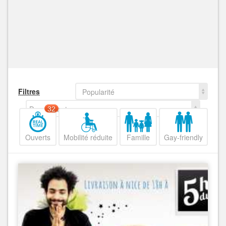
Filtres
Popularité
Decroissant
32
Ouverts
Mobilité réduite
Famille
Gay-friendly