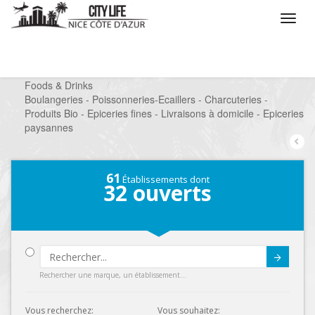
/
Que voulez vous faire ?
/
Chercher un commerce
/
Foods & Drinks
/
Boulangeries - Poissonneries-Ecaillers - Charcuteries -
Produits Bio - Epiceries fines - Livraisons à domicile - Epiceries
paysannes
61
Établissements dont
32
ouverts
Submit
Rechercher une marque, un établissement...
Vous recherchez:
Vous souhaitez: