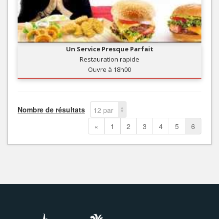
Un Service Presque Parfait
Restauration rapide
Ouvre à 18h00
Nombre de résultats
12 par
page
«
1
2
3
4
5
6