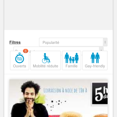
Filtres
Popularité
Decroissant
8
Ouverts
Mobilité réduite
Famille
Gay-friendly