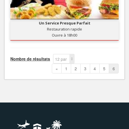
Un Service Presque Parfait
Restauration rapide
Ouvre à 18h00
Nombre de résultats
12 par
page
«
1
2
3
4
5
6