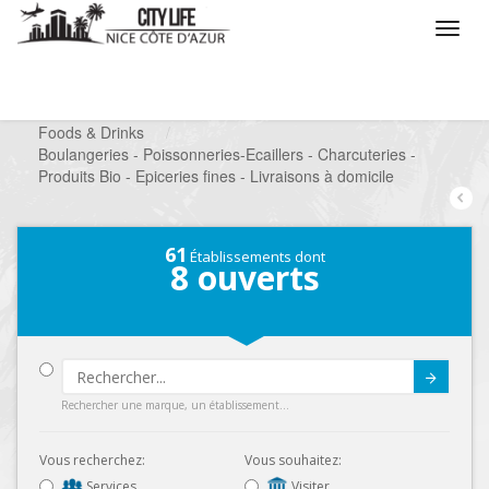
/
Que voulez vous faire ?
/
Chercher un commerce
/
Foods & Drinks
/
Boulangeries - Poissonneries-Ecaillers - Charcuteries -
Produits Bio - Epiceries fines - Livraisons à domicile
61
Établissements dont
8
ouverts
Submit
Rechercher une marque, un établissement...
Vous recherchez:
Vous souhaitez:
Services
Visiter