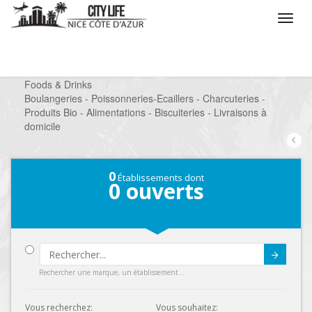
/
Que voulez vous faire ?
/
Chercher un commerce
/
Foods & Drinks
/
Boulangeries - Poissonneries-Ecaillers - Charcuteries -
Produits Bio - Alimentations - Biscuiteries - Livraisons à
domicile
0
Établissements dont
0
ouverts
Submit
Rechercher une marque, un établissement...
Vous recherchez:
Vous souhaitez: