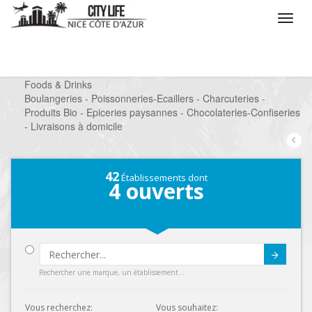
/
Que voulez vous faire ?
/
Chercher un commerce
/
Foods & Drinks
/
Boulangeries - Poissonneries-Ecaillers - Charcuteries -
Produits Bio - Epiceries paysannes - Chocolateries-Confiseries
- Livraisons à domicile
42
Établissements dont
4
ouverts
Submit
Rechercher une marque, un établissement...
Vous recherchez:
Vous souhaitez: