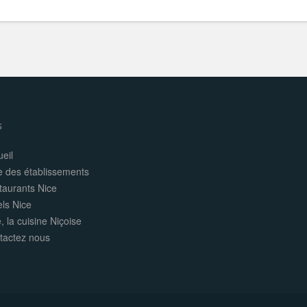
s
eil
e des établissements
taurants Nice
els Nice
, la cuisine Niçoise
tactez nous