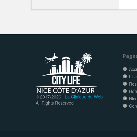
Page
Accu
List
Res
Hôt
© 2017-
2026 |
La Clinique du Web
Nice
All Rights Reserved
Con