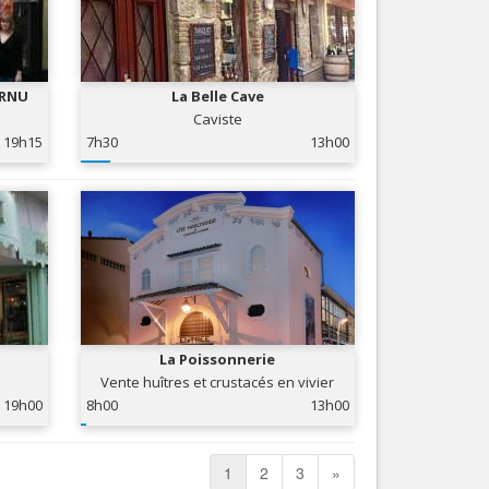
ORNU
La Belle Cave
Caviste
19h15
7h30
13h00
La Poissonnerie
Vente huîtres et crustacés en vivier
19h00
8h00
13h00
1
2
3
»