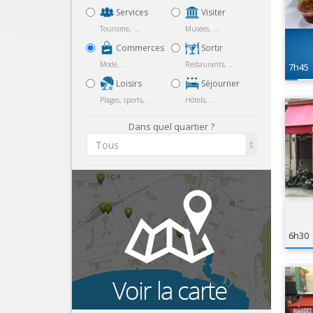
Services
Visiter
Tourisme, ...
Musées, ...
Commerces
Sortir
Mode, ...
Restaurants, ...
7h45
Loisirs
Séjourner
Plages, sports, ...
Hôtels, ...
Dans quel quartier ?
Tous
6h30