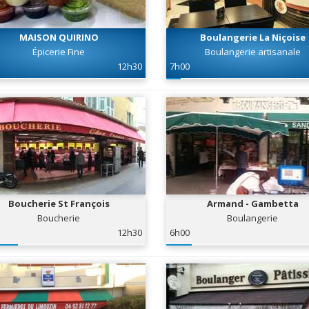
MAISON QUIRINO
Boulangerie La Niçoise
Épicerie Fine
Boulangerie artisanale
12h30
7h00
Boucherie St François
Armand - Gambetta
Boucherie
Boulangerie
12h30
6h00