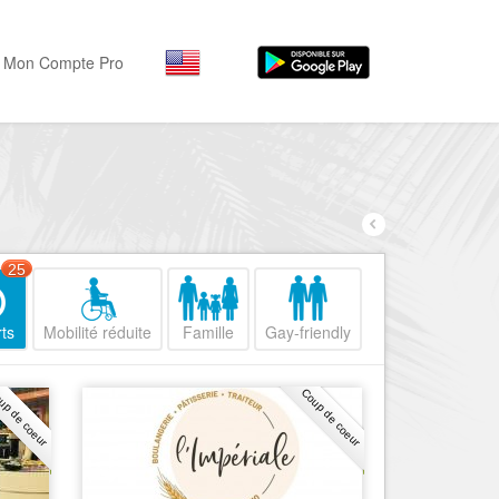
Mon Compte Pro
Par activité
Par quartiers
Nice Promenade des Angl
Séjourner
Hôtels, ...
Nice Promenade du Paillo
Visiter
25
Nice le Port
Musées, ...
Nice le Vieux Nice
ts
Mobilité réduite
Famille
Gay-friendly
Sortir
Nice le Coeur de Ville
Restaurants, ...
up de coeur
Coup de coeur
Nice les Collines Niçoises
Commerces
Mode, ...
Nice le petit Marais Niçois
Loisirs
Nice la plaine du Var
Plages, sports, ...