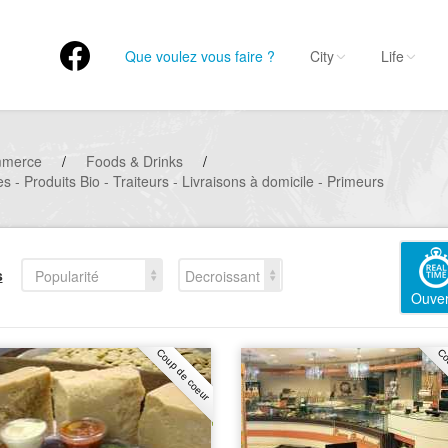
Que voulez vous faire ?
City
Life
mmerce
/
Foods & Drinks
/
s - Produits Bio - Traiteurs - Livraisons à domicile - Primeurs
s
Popularité
Decroissant
Ouver
Coup de coeur
Co