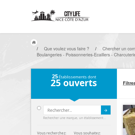
/
Que voulez vous faire ?
/
Chercher un co
Boulangeries - Poissonneries-Ecaillers - Charcuterie
25
Établissements dont
25
ouverts
Filtre
Submit
Rechercher une marque, un établissement...
Vous recherchez:
Vous souhaitez: