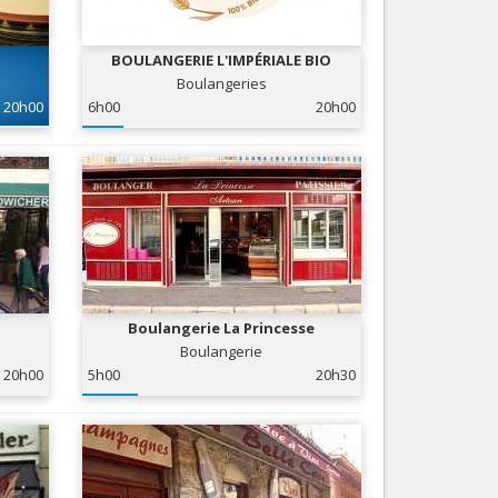
Nice le Carré d’Or
Services
Nice Aéroport
BOULANGERIE L'IMPÉRIALE BIO
Tourisme, ...
Boulangeries
20h00
6h00
20h00
Boulangerie La Princesse
Boulangerie
20h00
5h00
20h30